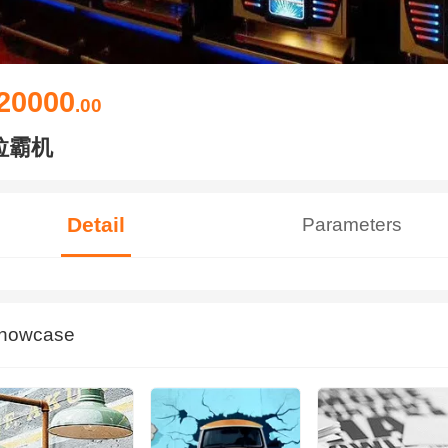
20000
.00
拉霸机
Detail
Parameters
howcase