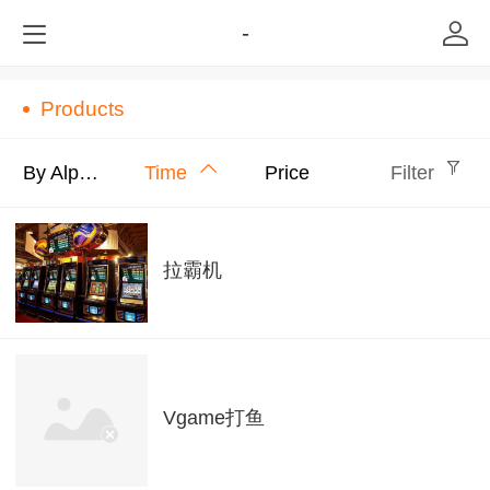
-
Products
By Alphabet
Time
Price
Filter
拉霸机
Vgame打鱼